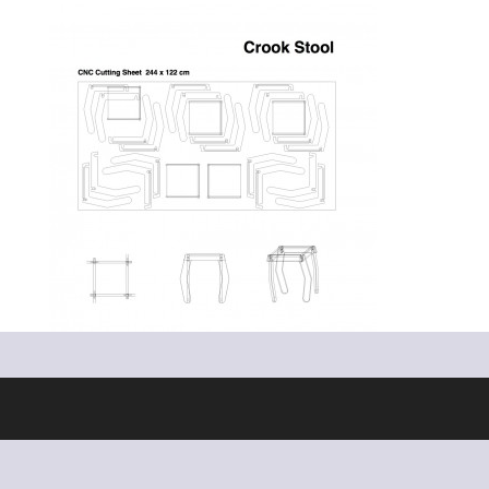
Ontworpen door
Elegant Themes
| Ondersteund door
WordPress