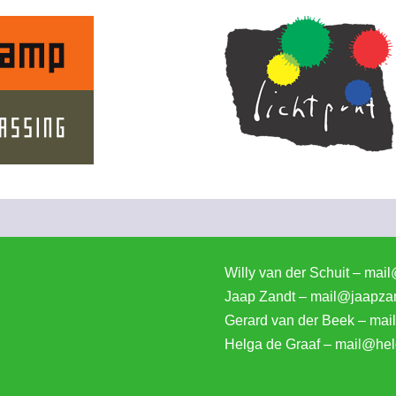
Willy van der Schuit – mail
Jaap Zandt – mail@jaapzan
Gerard van der Beek – mai
Helga de Graaf – mail@hel