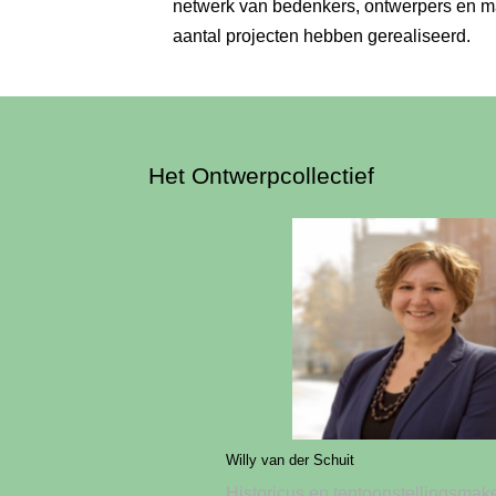
netwerk van bedenkers, ontwerpers en ma
aantal projecten hebben gerealiseerd.
Het Ontwerpcollectief
Willy van der Schuit
Historicus en tentoonstellingsmak