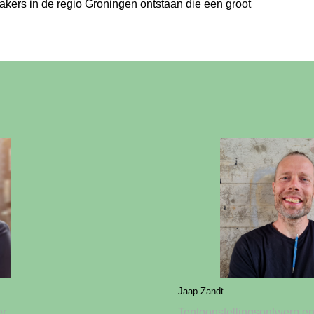
kers in de regio Groningen ontstaan die een groot
Jaap Zandt
er
Tentoonstellingsontwerp en 