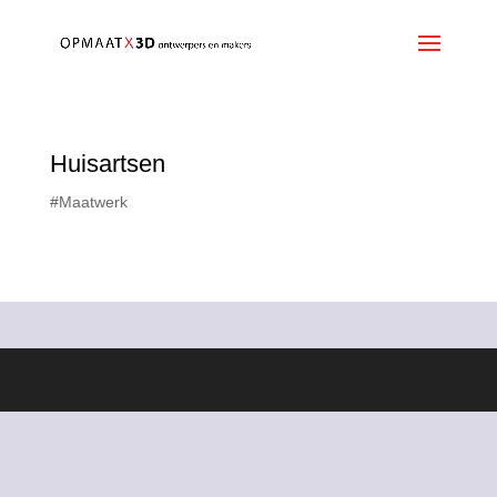
Huisartsen
#Maatwerk
Ontworpen door
Elegant Themes
| Ondersteund door
WordPress