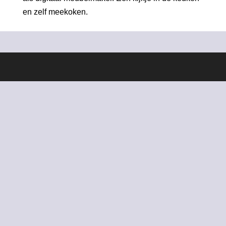
en zelf meekoken.
Ontworpen door
Elegant Themes
| Ondersteund door
WordPress