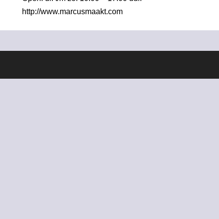
http://
www.marcusmaakt.com
Ontworpen door
Elegant Themes
| Ondersteund door
WordPress